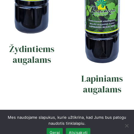
Žydintiems
augalams
Lapiniams
augalams
Mes naudojame slapukus, kurie užtikrina, kad Jums bus patogu
naudotis tinklalapiu.
Gerai
Atsisakyti